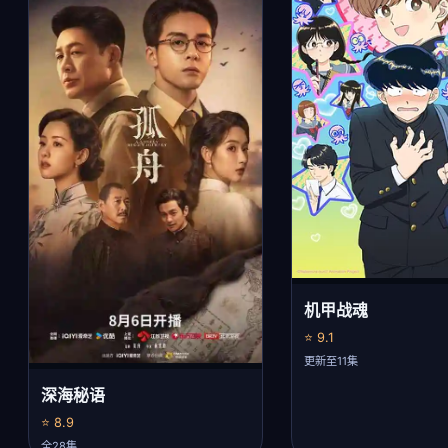
机甲战魂
⭐ 9.1
更新至11集
深海秘语
⭐ 8.9
全28集