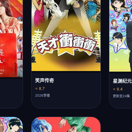
笑声传奇
星渊纪元
⭐ 8.7
⭐ 9.4
2026季播
更新至24集