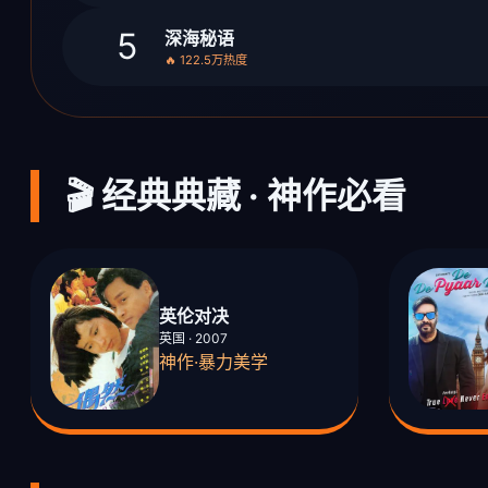
5
深海秘语
🔥 122.5万热度
🎬 经典典藏 · 神作必看
英伦对决
英国 · 2007
神作·暴力美学