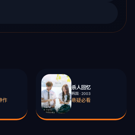
杀人回忆
韩国 · 2003
神作
悬疑必看