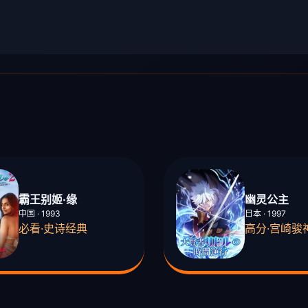
霸王别姬·缘
幽灵公主
中国 · 1993
日本 · 1997
必看·史诗经典
高分·宫崎骏