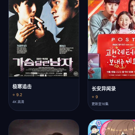
极寒追击
长安异闻录
⭐ 9.2
⭐ 9
4K 高清
更新至16集