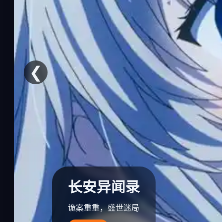
❮
长安异闻录
诡案重重，盛世迷局