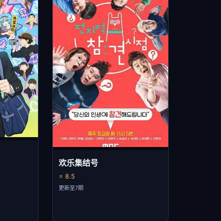
欢乐集结号
⭐ 8.5
更新至7期