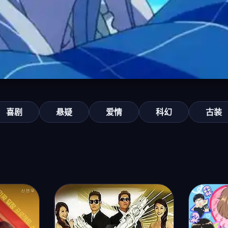
喜剧
悬疑
爱情
科幻
古装