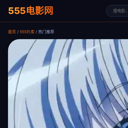
555电影网
首页
/
555片库
/ 热门推荐