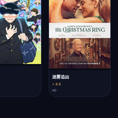
迷雾追凶
⭐ 8.8
HD